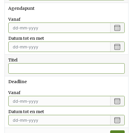
Agendapunt
vanaf
Selecte
een
Datum tot en met
datum
vanaf
Selecte
een
datum
Titel
tot
en
met
Deadline
vanaf
Selecte
een
Datum tot en met
datum
vanaf
Selecte
een
datum