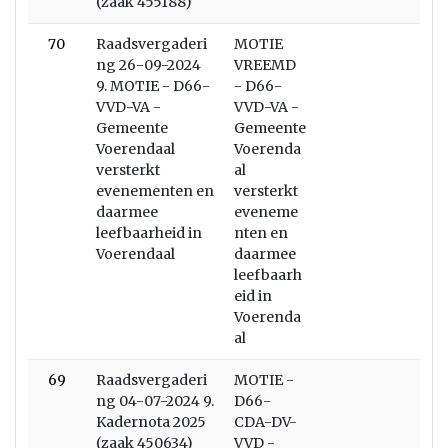
(zaak 455188)
70
Raadsvergaderi
MOTIE
ng 26-09-2024
VREEMD
9. MOTIE - D66-
- D66-
VVD-VA -
VVD-VA -
Gemeente
Gemeente
Voerendaal
Voerenda
versterkt
al
evenementen en
versterkt
daarmee
eveneme
leefbaarheid in
nten en
Voerendaal
daarmee
leefbaarh
eid in
Voerenda
al
69
Raadsvergaderi
MOTIE -
ng 04-07-2024 9.
D66-
Kadernota 2025
CDA-DV-
(zaak 450634)
VVD -