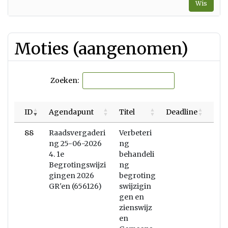
Wis
tot
en
met
Moties (aangenomen)
Zoeken:
ID
Agendapunt
Titel
Deadline
88
Raadsvergaderi
Verbeteri
ng 25-06-2026
ng
4. 1e
behandeli
Begrotingswijzi
ng
gingen 2026
begroting
GR'en (656126)
swijzigin
gen en
zienswijz
en