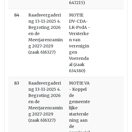
647215)
84
Raadsvergaderi
MOTIE
ng 13-11-2025 4.
DV-CDA-
Begroting 2026
LK-PvdA -
en de
Versterke
Meerjarenramin
n van
g 2027-2029
verenigin
(zaak 616327)
gen
Voerenda
al (zaak
634380)
83
Raadsvergaderi
MOTIE VA
ng 13-11-2025 4.
- Koppel
Begroting 2026
de
en de
gemeente
Meerjarenramin
lijke
g 2027-2029
startersle
(zaak 616327)
ning aan
de