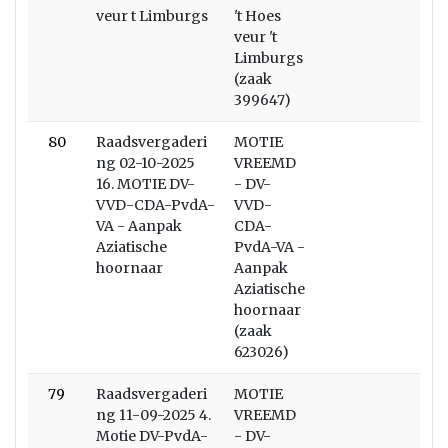
veur t Limburgs
't Hoes
veur 't
Limburgs
(zaak
399647)
80
Raadsvergaderi
MOTIE
ng 02-10-2025
VREEMD
16. MOTIE DV-
- DV-
VVD-CDA-PvdA-
VVD-
VA - Aanpak
CDA-
Aziatische
PvdA-VA -
hoornaar
Aanpak
Aziatische
hoornaar
(zaak
623026)
79
Raadsvergaderi
MOTIE
ng 11-09-2025 4.
VREEMD
Motie DV-PvdA-
- DV-