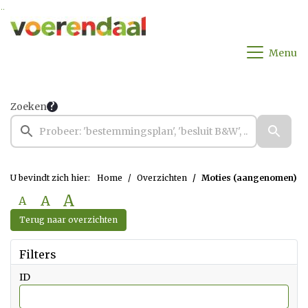
Ga naar de inhoud van deze pagina
Ga naar het zoeken
Ga naar het menu
Menu
Zoeken
U bevindt zich hier:
Home
Overzichten
Moties (aangenomen)
A
A
A
Terug naar overzichten
Filters
ID