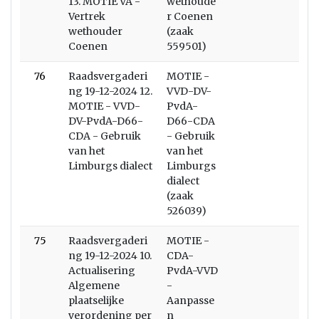
13. MOTIE VA -
wethoude
Vertrek
r Coenen
wethouder
(zaak
Coenen
559501)
76
Raadsvergaderi
MOTIE -
ng 19-12-2024 12.
VVD-DV-
MOTIE - VVD-
PvdA-
DV-PvdA-D66-
D66-CDA
CDA - Gebruik
- Gebruik
van het
van het
Limburgs dialect
Limburgs
dialect
(zaak
526039)
75
Raadsvergaderi
MOTIE -
ng 19-12-2024 10.
CDA-
Actualisering
PvdA-VVD
Algemene
-
plaatselijke
Aanpasse
verordening per
n