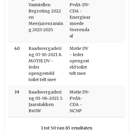
Vaststellen
PvdA-DV-
Begroting 2022
CDA -
en
Energiear
Meerjarenramin
moede
g 2023-2025
Voerenda
al
40
Raadsvergaderi
Motie DV
ng 07-10-2021 8.
- Ieder
MOTIE DV -
opengest
Ieder
eld toilet
opengesteld
telt mee
toilet telt mee
39
Raadsvergaderi
Motie DV-
ng 03-06-2021 3.
PvdA-
Jaarstukken
CDA -
BsGW
NCNP
1 tot 50 van 85 resultaten