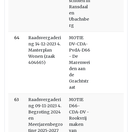
scholen in
Ransdaal
en
Ubachsbe
rg
64
Raadsvergaderi
MOTIE
ng 14-12-2023 4.
DV-CDA-
Masterplan
PvdA-D66
Wonen (zaak
- De
404665)
Marenwei
den aan
de
Grachtstr
aat
63
Raadsvergaderi
MOTIE
ng 09-11-2023 4.
D66-
Begroting 2024
CDA-DV -
en
Rookvrij
Meerjarenbegro
maken
ting 2025-2027
van