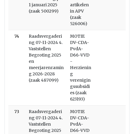
1 januari 2025
artikelen
(zaak 500299)
in APV
(zaak
526006)
74
Raadsvergaderi
MOTIE
ng 07-11-2024 4.
DV-CDA-
Vaststellen
PvdA-
Begroting 2025
D66-VVD
en
-
meerjarenramin
Herzienin
g 2026-2028
g
(zaak 487099)
verenigin
gssubsidi
es (zaak
623193)
73
Raadsvergaderi
MOTIE
ng 07-11-2024 4.
DV-CDA-
Vaststellen
PvdA-
Begroting 2025
D66-VVD