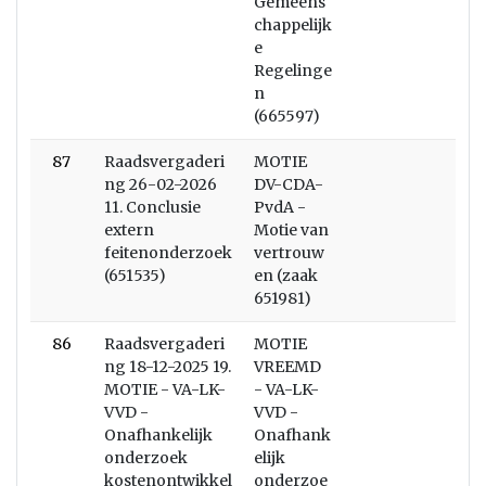
Gemeens
chappelijk
e
Regelinge
n
(665597)
87
Raadsvergaderi
MOTIE
ng 26-02-2026
DV-CDA-
11. Conclusie
PvdA -
extern
Motie van
feitenonderzoek
vertrouw
(651535)
en (zaak
651981)
86
Raadsvergaderi
MOTIE
ng 18-12-2025 19.
VREEMD
MOTIE - VA-LK-
- VA-LK-
VVD -
VVD -
Onafhankelijk
Onafhank
onderzoek
elijk
kostenontwikkel
onderzoe