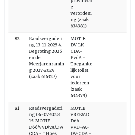
provincial
e
verordeni
ng (zaak
634381)
82
Raadsvergaderi
MOTIE
ng 13-11-2025 4.
DV-LK-
Begroting 2026
CDA-
en de
PvdA -
Meerjarenramin
Toeganke
g 2027-2029
lijk toilet
(zaak 616327)
voor
iedereen
(zaak
634379)
81
Raadsvergaderi
MOTIE
ng 06-07-2023
VREEMD
15. MOTIE -
D66-
D66/VVD/VA/DV/
VVD-VA-
CDA - 't Hoes
DV-CDA -