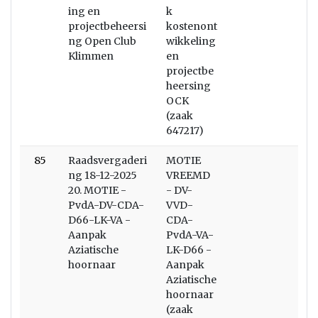
ing en
k
projectbeheersi
kostenont
ng Open Club
wikkeling
Klimmen
en
projectbe
heersing
OCK
(zaak
647217)
85
Raadsvergaderi
MOTIE
ng 18-12-2025
VREEMD
20. MOTIE -
- DV-
PvdA-DV-CDA-
VVD-
D66-LK-VA -
CDA-
Aanpak
PvdA-VA-
Aziatische
LK-D66 -
hoornaar
Aanpak
Aziatische
hoornaar
(zaak