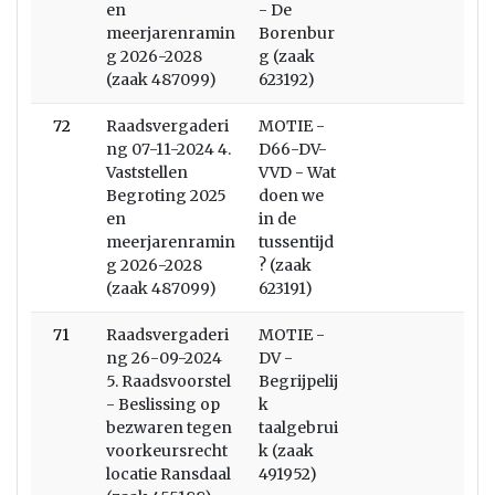
en
- De
meerjarenramin
Borenbur
g 2026-2028
g (zaak
(zaak 487099)
623192)
72
Raadsvergaderi
MOTIE -
ng 07-11-2024 4.
D66-DV-
Vaststellen
VVD - Wat
Begroting 2025
doen we
en
in de
meerjarenramin
tussentijd
g 2026-2028
? (zaak
(zaak 487099)
623191)
71
Raadsvergaderi
MOTIE -
ng 26-09-2024
DV -
5. Raadsvoorstel
Begrijpelij
- Beslissing op
k
bezwaren tegen
taalgebrui
voorkeursrecht
k (zaak
locatie Ransdaal
491952)