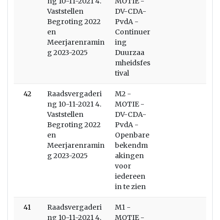
ng 10-11-2021 4.
MOTIE -
Vaststellen
DV-CDA-
Begroting 2022
PvdA -
en
Continuer
Meerjarenramin
ing
g 2023-2025
Duurzaa
mheidsfes
tival
42
Raadsvergaderi
M2 -
ng 10-11-2021 4.
MOTIE -
Vaststellen
DV-CDA-
Begroting 2022
PvdA -
en
Openbare
Meerjarenramin
bekendm
g 2023-2025
akingen
voor
iedereen
in te zien
41
Raadsvergaderi
M1 -
ng 10-11-2021 4.
MOTIE -