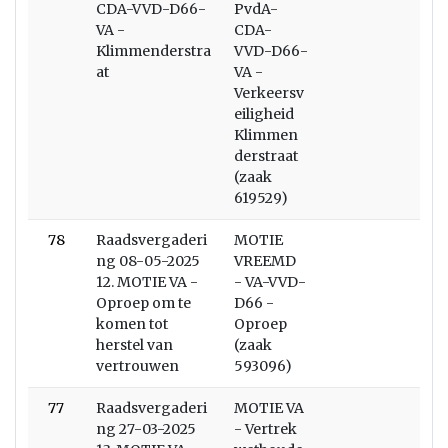
CDA-VVD-D66-
PvdA-
VA -
CDA-
Klimmenderstra
VVD-D66-
at
VA -
Verkeersv
eiligheid
Klimmen
derstraat
(zaak
619529)
78
Raadsvergaderi
MOTIE
ng 08-05-2025
VREEMD
12. MOTIE VA -
- VA-VVD-
Oproep om te
D66 -
komen tot
Oproep
herstel van
(zaak
vertrouwen
593096)
77
Raadsvergaderi
MOTIE VA
ng 27-03-2025
- Vertrek